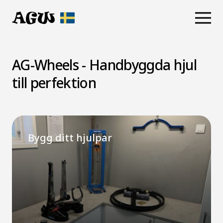
Skip
to
content
AG-Wheels - Handbyggda hjul
till perfektion
Bygg ditt hjulpar