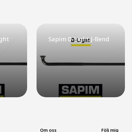
ght
Sapim D-Light J-Bend
Om oss
Följ mig