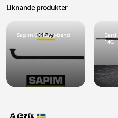
Liknande produkter
Sapim CX-Ray J-bend
Berd 
14G