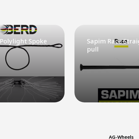
Polylight Spoke
Sapim Race Strai
pull
AG-Wheels