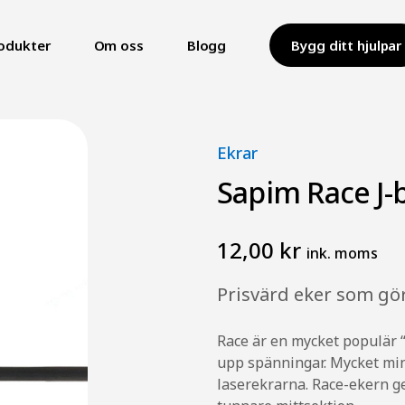
odukter
Om oss
Blogg
Bygg ditt hjulpar
Ekrar
Sapim Race J-
12,00 kr
ink. moms
Prisvärd eker som gör
Race är en mycket populär “
upp spänningar. Mycket mind
laserekrarna. Race-ekern g