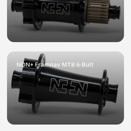
NON+ Framnav MTB 6-Bult