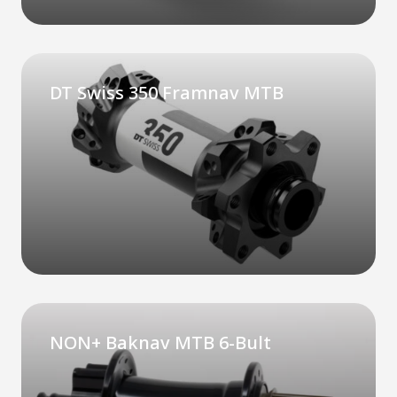
DT Swiss 350 Framnav MTB
NON+ Baknav MTB 6-Bult