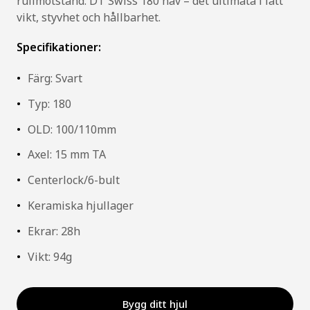
rullmotstånd. DT Swiss 180 nav – det ultimata i lätt
vikt, styvhet och hållbarhet.
Specifikationer:
Färg: Svart
Typ: 180
OLD: 100/110mm
Axel: 15 mm TA
Centerlock/6-bult
Keramiska hjullager
Ekrar: 28h
Vikt: 94g
Bygg ditt hjul