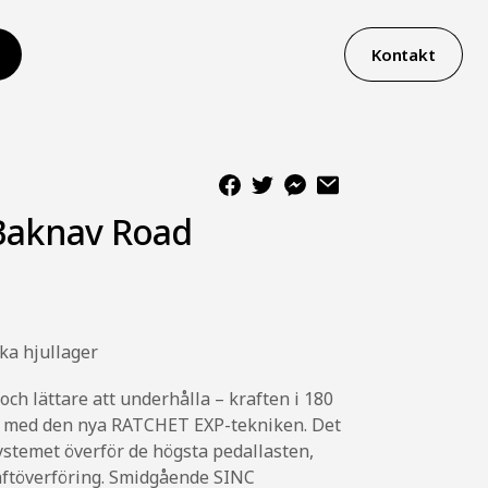
Kontakt
 Baknav Road
ka hjullager
och lättare att underhålla – kraften i 180
re med den nya RATCHET EXP-tekniken. Det
systemet överför de högsta pedallasten,
kraftöverföring. Smidgående SINC