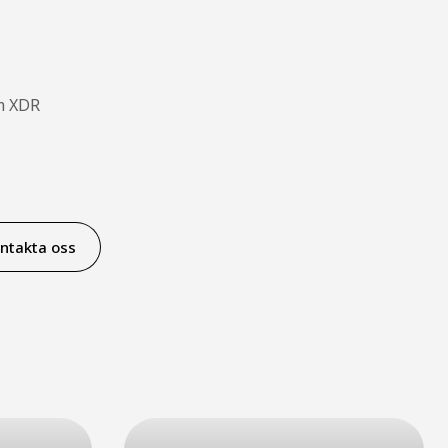
am XDR
ntakta oss