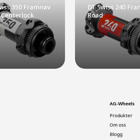
wiss 350 Framnav
DT Swiss 240 Fr
 Centerlock
Road
AG-Wheels
Produkter
Om oss
Blogg