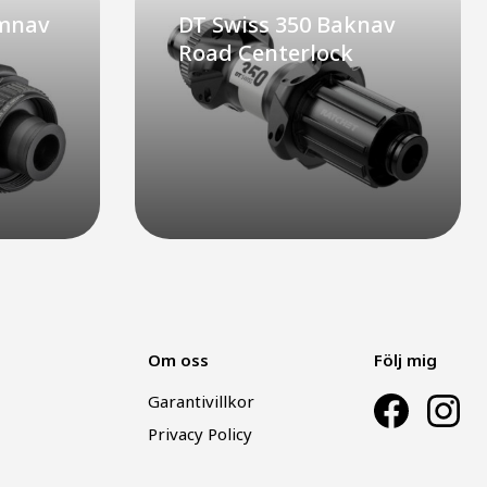
amnav
DT Swiss 350 Baknav
Road Centerlock
Om oss
Följ mig
Garantivillkor
Privacy Policy