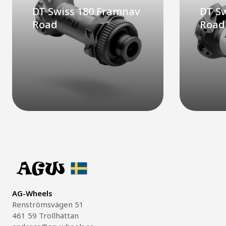
DT Swiss 180 Framnav
DT S
Road
Road
AG-Wheels
Renströmsvägen 51
461 59 Trollhättan