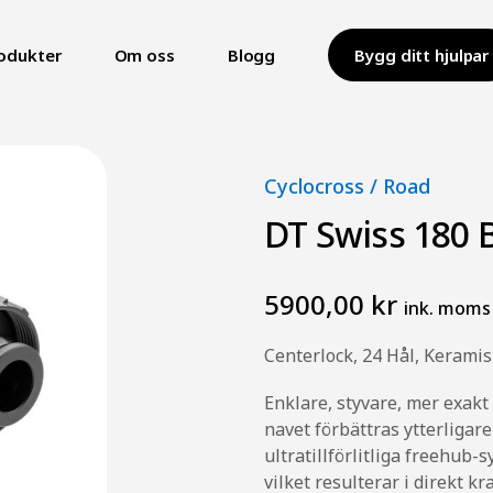
odukter
Om oss
Blogg
Bygg ditt hjulpar
Cyclocross
/
Road
DT Swiss 180
5900,00 kr
ink. moms
Centerlock, 24 Hål, Keramis
Enklare, styvare, mer exakt 
navet förbättras ytterliga
ultratillförlitliga freehub-
vilket resulterar i direkt 