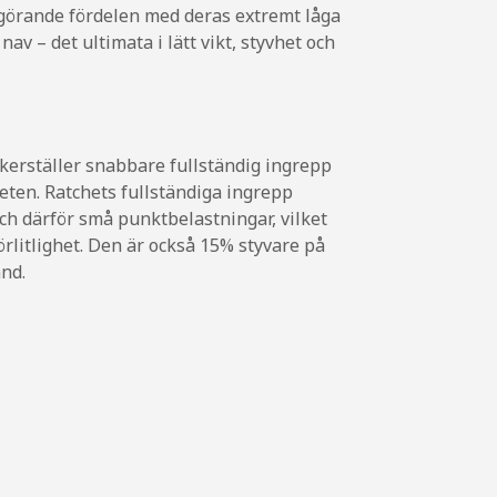
görande fördelen med deras extremt låga
av – det ultimata i lätt vikt, styvhet och
äkerställer snabbare fullständig ingrepp
gheten. Ratchets fullständiga ingrepp
ch därför små punktbelastningar, vilket
förlitlighet. Den är också 15% styvare på
nd.